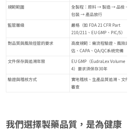
規範範圍
全製程：原料 → 製造 → 品檢 →
包裝 → 產品放行
監管層級
嚴格（如 FDA 21 CFR Part
210/211、EU GMP、PIC/S）
對品質與風險控管的要求
高度規範：需流程驗證、風險評
估、CAPA、QA/QC系統完備
文件保存與追溯年限
EU GMP（EudraLex Volume
4）要求須保存30年
驗證與稽核方式
實地稽核、生產品質追溯、文件
審查
我們選擇製藥品質，是為健康