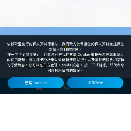
依據歐盟施行的個人資料保護法，我們致力於保護您的個人資料並提供您
對個人資料的掌握。
按一下「全部接受」，代表您允許我們置放 Cookie 來提升您在本網站上
擴展應用
細胞科技走入日常
的使用體驗、協助我們分析網站效能和使用狀況，以及讓我們投放相關聯
EXTENDED
APPLICATION
的行銷內容。您可以在下方管理 Cookie 設定。 按一下「確認」即代表您
同意採用目前的設定。
三顧生醫積極拓展細胞科技應用邊界，將技術從實驗室延伸至保健
管理Cookies
全部接受
與保養的日常場景。目前已發展多項產品，包括：
0
TOP
抗老應用技術研發