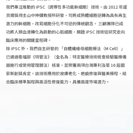
我們專注推動的 iPSC（誘導性多功能幹細胞）技術，由 2012 年諾
貝爾獎得主山中伸彌教授所研發，可將成熟體細胞逆轉為具有再生
潛力的幹細胞，改寫細胞分化不可逆的傳統觀念。 三顧團隊已成
功將人類血液轉化為跳動的心肌細胞，開啟 iPSC 技術從研究走向
臨床應用的關鍵里程碑。
除 iPSC 外，我們自主研發的 「自體纖維母細胞療法（M Cell）」
已通過衛福部《特管法》（全名為：特定醫療技術檢查檢驗醫療儀
器施行或使用管理辦法）核准，並榮獲兩項台灣專利及第 16 屆國
家新創獎肯定。該技術應用於皮膚老化、疤痕修復與醫美療程，結
合臨床標準製程與高活性修復能力，具備高度市場潛力。