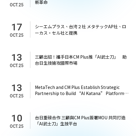
新革命
OCT.25
17
シーエムプラス、台湾２社 メタテックAP社、ロ
ーカス・セル社と提携
OCT.25
13
三顧出招！攜手日本CM Plus推「AI武士刀」 助
台日生技搶攻國際市場
OCT.25
13
MetaTech and CM Plus Establish Strategic
Partnership to Build “AI Katana” Platform
OCT.25
for Biotech Market Expansion in Japan and
Asia
10
台日重磅合作 三顧與CM Plus簽署MOU 共同打造
「AI武士刀」生技平台
OCT.25