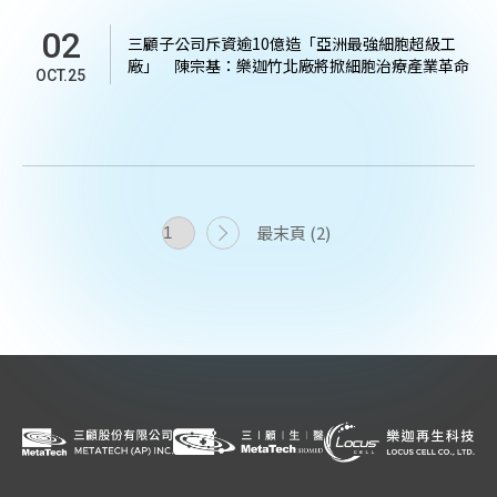
02
三顧子公司斥資逾10億造「亞洲最強細胞超級工
廠」 陳宗基：樂迦竹北廠將掀細胞治療產業革命
OCT.25
最末頁 (2)