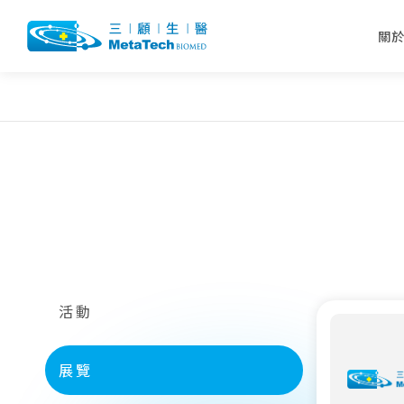
關
活動
展覽