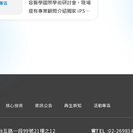
容醫學國際學術研討會，現場
還有專業顧問介紹獨家 iPSC
技術，探索細胞治療的突破與
前瞻性。
核心技術
資訊公告
再生新知
活動專區
五路一段99號21樓之12
TEL :
02-26983